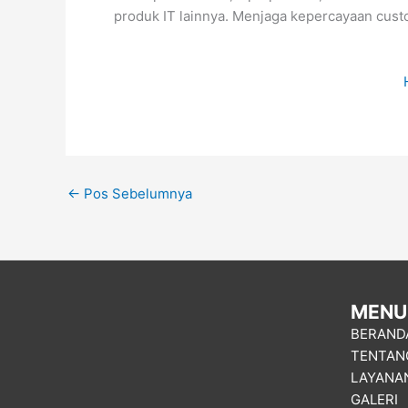
produk IT lainnya. Menjaga kepercayaan cust
←
Pos Sebelumnya
MENU
BERAND
TENTAN
LAYANA
GALERI