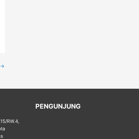
→
PENGUNJUNG
.15/RW.4,
ota
us