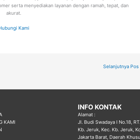
omer serta menyediakan layanan dengan ramah, tepat, dan
akurat.
Hubungi Kami
Selanjutnya Pos
INFO KONTAK
A
Alamat :
G KAMI
Jl. Budi Swadaya I No.18, RT
N
Kb. Jeruk, Kec. Kb. Jeruk, K
Jakarta Barat, Daerah Khus