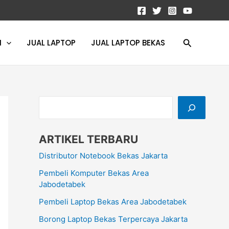
C
a
r
Cari
I
JUAL LAPTOP
JUAL LAPTOP BEKAS
i
ARTIKEL TERBARU
Distributor Notebook Bekas Jakarta
Pembeli Komputer Bekas Area
Jabodetabek
Pembeli Laptop Bekas Area Jabodetabek
Borong Laptop Bekas Terpercaya Jakarta