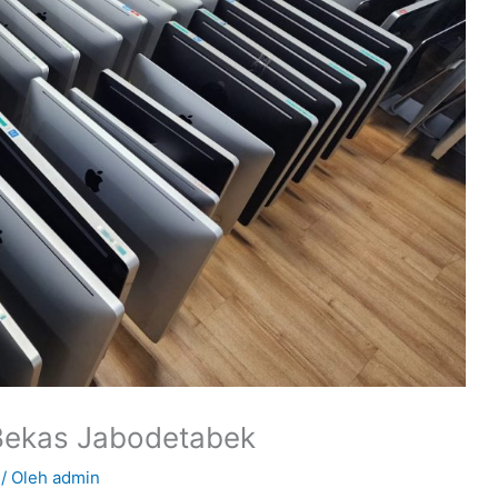
Bekas Jabodetabek
/ Oleh
admin