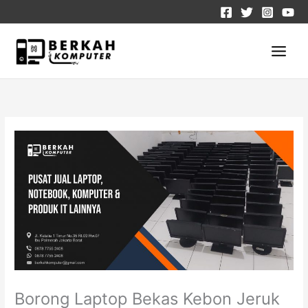
Lewati
C
ke
a
konten
r
i
Borong Laptop Bekas Kebon Jeruk